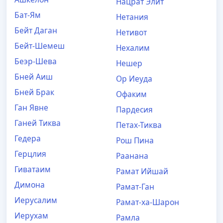
Нацрат Элит
Бат-Ям
Нетания
Бейт Даган
Нетивот
Бейт-Шемеш
Нехалим
Беэр-Шева
Нешер
Бней Аиш
Ор Иеуда
Бней Брак
Офаким
Ган Явне
Пардесия
Ганей Тиква
Петах-Тиква
Гедера
Рoш Пина
Герцлия
Раанана
Гиватаим
Рамат Ийшай
Димона
Рамат-Ган
Иерусалим
Рамат-ха-Шарон
Иерухам
Рамла