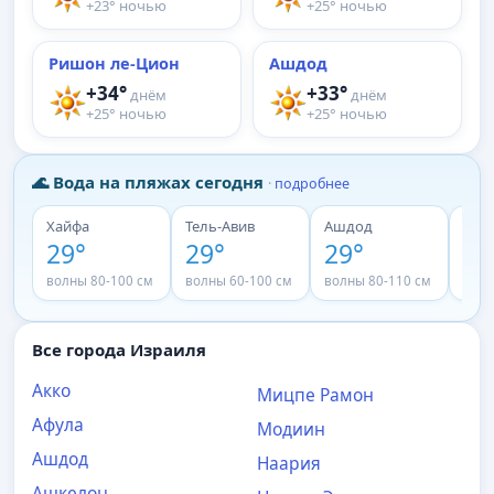
+23° ночью
+25° ночью
Ришон ле-Цион
Ашдод
+34°
+33°
днём
днём
+25° ночью
+25° ночью
🌊 Вода на пляжах сегодня
·
подробнее
Хайфа
Тель-Авив
Ашдод
Кин
29°
29°
29°
29
волны 80-100 см
волны 60-100 см
волны 80-110 см
волн
Все города Израиля
Акко
Мицпе Рамoн
Афула
Модиин
Ашдод
Наария
Ашкелон