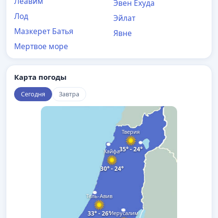
Леавим
Эвен Eхуда
Лод
Эйлат
Мазкерет Батья
Явне
Мертвое море
Карта погоды
Сегодня
Завтра
Тверия
35° - 24°
Хайфа
30° - 24°
Тель-Авив
33° - 26°
Иерусалим