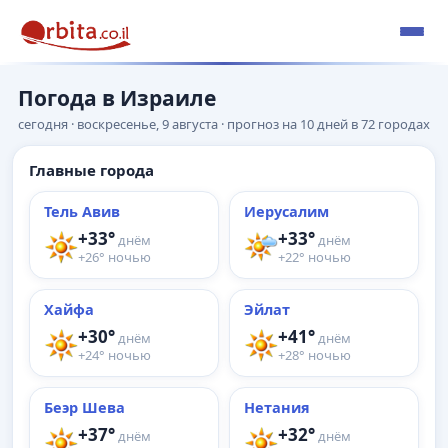
Погода в Израиле
сегодня · воскресенье, 9 августа · прогноз на 10 дней в 72 городах
Главные города
Тель Авив
Иерусалим
+33°
+33°
днём
днём
+26° ночью
+22° ночью
Хайфа
Эйлат
+30°
+41°
днём
днём
+24° ночью
+28° ночью
Беэр Шева
Нетания
+37°
+32°
днём
днём