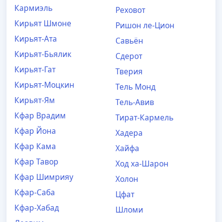
Кармиэль
Реховот
Кирьят Шмоне
Ришон ле-Цион
Кирьят-Ата
Савьён
Кирьят-Бьялик
Сдерот
Кирьят-Гат
Тверия
Кирьят-Моцкин
Тель Мoнд
Кирьят-Ям
Тель-Авив
Кфар Врадим
Тират-Кармель
Кфар Йона
Хадера
Кфар Кама
Хайфа
Кфар Тавoр
Ход ха-Шарон
Кфар Шимрияу
Холон
Кфар-Саба
Цфат
Кфар-Хабад
Шлoми